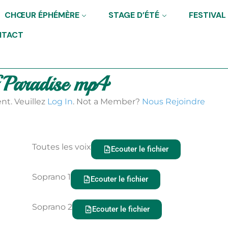
CHŒUR ÉPHÉMÈRE
STAGE D’ÉTÉ
FESTIVAL
NTACT
 Paradise mp4
nt. Veuillez
Log In
. Not a Member?
Nous Rejoindre
Toutes les voix
Ecouter le fichier
Soprano 1
Ecouter le fichier
Soprano 2
Ecouter le fichier