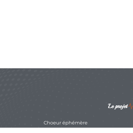
Le projet
Choeur éphémère
Stage d'été