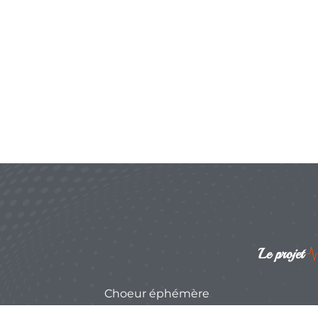
Le projet
Choeur éphémère
Stage d'été