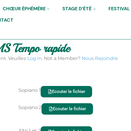
CHŒUR ÉPHÉMÈRE
STAGE D’ÉTÉ
FESTIVAL
NTACT
S Tempo rapide
nt. Veuillez
Log In
. Not a Member?
Nous Rejoindre
Soprano 1
Ecouter le fichier
Soprano 2
Ecouter le fichier
Alto 1 et 2